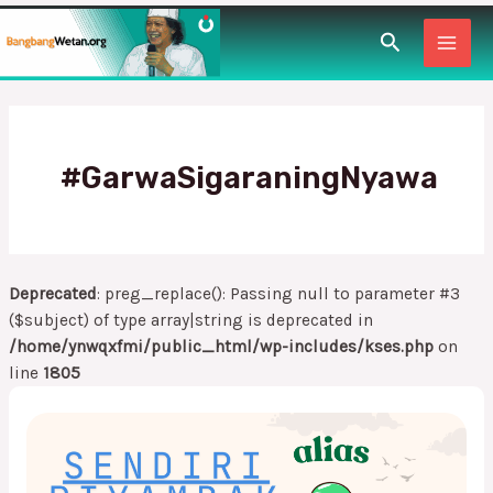
Lewati
MAI
Cari
ke
konten
MEN
#GarwaSigaraningNyawa
Deprecated
: preg_replace(): Passing null to parameter #3
($subject) of type array|string is deprecated in
/home/ynwqxfmi/public_html/wp-includes/kses.php
on
line
1805
Sendirian
itu
Piyambakan