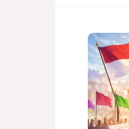
Kiblat
Politik
dan
Doa