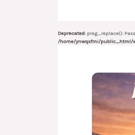
Deprecated
: preg_replace(): Pas
/home/ynwqxfmi/public_html/w
Ketika
Syahadat
Jadi
Perjalanan,
Jangan
Lupa
Fatwa
Hati