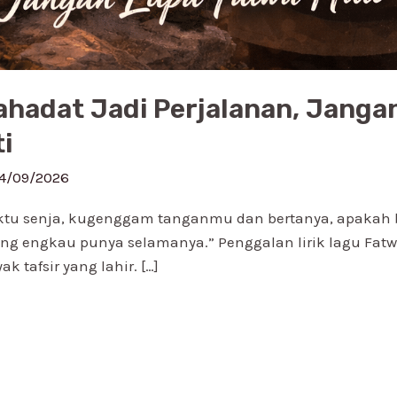
ahadat Jadi Perjalanan, Janga
i
4/09/2026
ktu senja, kugenggam tanganmu dan bertanya, apakah 
g engkau punya selamanya.” Penggalan lirik lagu Fatwa 
 tafsir yang lahir. […]