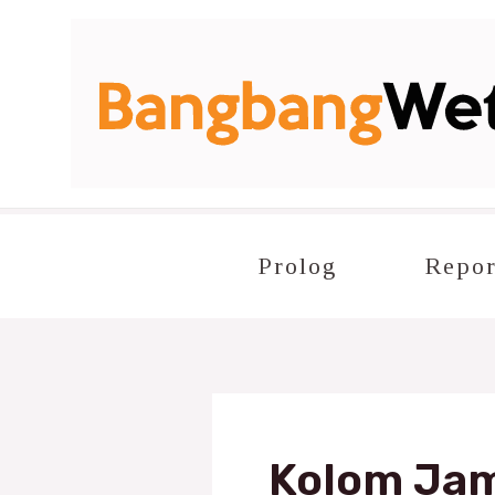
Lewati
Post
ke
pagination
konten
Prolog
Repor
Kolom Ja