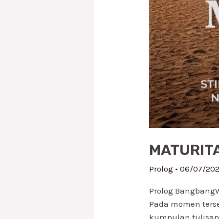
MATURIT
Prolog
•
06/07/20
Prolog BangbangW
Pada momen terse
kumpulan tulisan