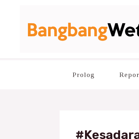
Lewati
ke
konten
Prolog
Repor
#Kesadar