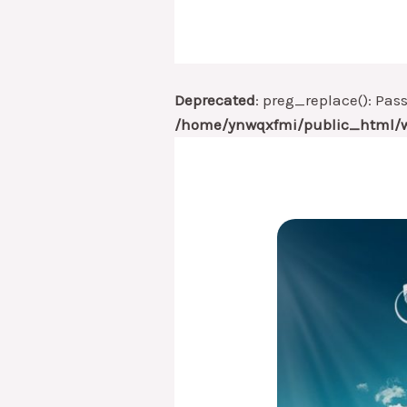
Deprecated
: preg_replace(): Pas
/home/ynwqxfmi/public_html/w
MATURITAS
MARKESOT