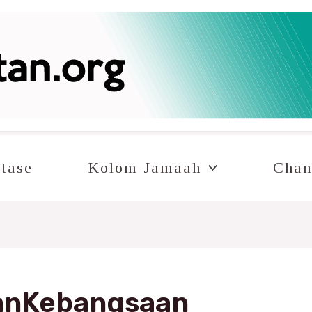
tase
Kolom Jamaah
Chan
anKebangsaan