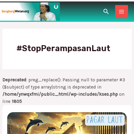
Lewati
MAI
Cari
ke
konten
MEN
#StopPerampasanLaut
Deprecated
: preg_replace(): Passing null to parameter #3
($subject) of type array|string is deprecated in
/home/ynwqxfmi/public_html/wp-includes/kses.php
on
line
1805
Ngelaras
Wates
melalui