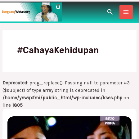
Lewati
MAI
Cari
ke
konten
MEN
#CahayaKehidupan
Deprecated
: preg_replace(): Passing null to parameter #3
($subject) of type array|string is deprecated in
/home/ynwqxfmi/public_html/wp-includes/kses.php
on
line
1805
Mengenali
Cahaya
untuk