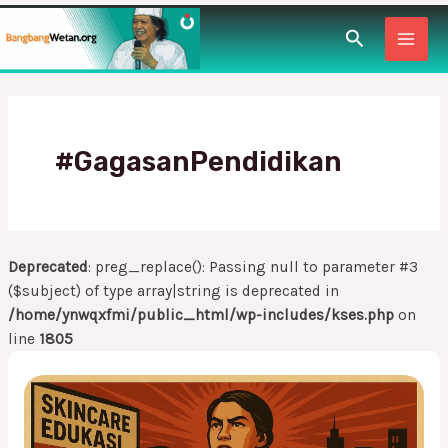
Lewati
MAI
Cari
ke
konten
MEN
#GagasanPendidikan
Deprecated
: preg_replace(): Passing null to parameter #3
($subject) of type array|string is deprecated in
/home/ynwqxfmi/public_html/wp-includes/kses.php
on
line
1805
Gimik
dan
Geming: