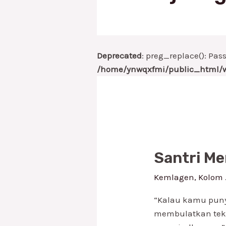
Deprecated
: preg_replace(): Pas
/home/ynwqxfmi/public_html/w
Santri
Mencolot
Santri Me
–
Kemlagen
Kemlagen
,
Kolom
Edisi
04
“Kalau kamu pun
membulatkan te