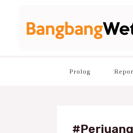
Lewati
ke
konten
Prolog
Repor
#Perjuang