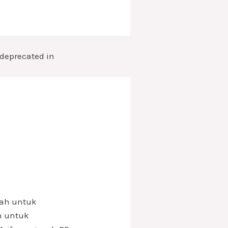
s deprecated in
lah untuk
h untuk