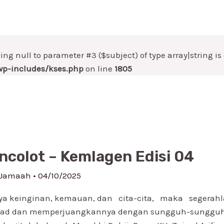
sing null to parameter #3 ($subject) of type array|string i
p-includes/kses.php
on line
1805
ncolot – Kemlagen Edisi 04
 Jamaah
•
04/10/2025
ya keinginan, kemauan, dan cita-cita, maka segerah
kad dan memperjuangkannya dengan sungguh-sunggu