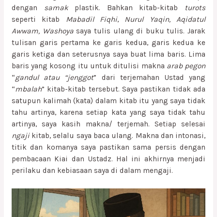
dengan
samak
plastik. Bahkan kitab-kitab
turots
seperti kitab
Mabadil Fiqhi
,
Nurul Yaqin, Aqidatul
Awwam, Washoya
saya tulis ulang di buku tulis. Jarak
tulisan garis pertama ke garis kedua, garis kedua ke
garis ketiga dan seterusnya saya buat lima baris. Lima
baris yang kosong itu untuk ditulisi makna
arab pegon
“
gandul atau “jenggot
” dari terjemahan Ustad yang
“
mbalah
” kitab-kitab tersebut. Saya pastikan tidak ada
satupun kalimah (kata) dalam kitab itu yang saya tidak
tahu artinya, karena setiap kata yang saya tidak tahu
artinya, saya kasih makna/ terjemah. Setiap selesai
ngaji
kitab, selalu saya baca ulang. Makna dan intonasi,
titik dan komanya saya pastikan sama persis dengan
pembacaan Kiai dan Ustadz. Hal ini akhirnya menjadi
perilaku dan kebiasaan saya di dalam mengaji.