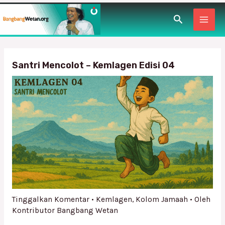
Lewati
Post
MAI
Cari
ke
navigation
konten
MEN
Santri Mencolot – Kemlagen Edisi 04
Tinggalkan Komentar
•
Kemlagen
,
Kolom Jamaah
• Oleh
Kontributor Bangbang Wetan