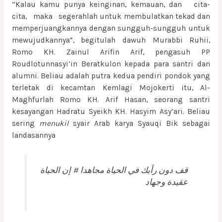
“Kalau kamu punya keinginan, kemauan, dan cita-
cita, maka segerahlah untuk membulatkan tekad dan
memperjuangkannya dengan sungguh-sungguh untuk
mewujudkannya”, begitulah dawuh Murabbi Ruhii,
Romo KH. Zainul Arifin Arif, pengasuh PP
Roudlotunnasyi’in Beratkulon kepada para santri dan
alumni. Beliau adalah putra kedua pendiri pondok yang
terletak di kecamtan Kemlagi Mojokerti itu, Al-
Maghfurlah Romo KH. Arif Hasan, seorang santri
kesayangan Hadratu Syeikh KH. Hasyim Asy’ari. Beliau
sering
menukil
syair Arab karya Syauqi Bik sebagai
landasannya
قف دون رأيك في الحياة مجاهدا # إن الحياة
عقيدة وجهاد