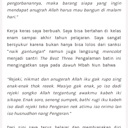
pengorbanannya, maka barang siapa yang ingin
mendapat anugrah Allah harus mau bangun di malam
hari.”
Kerja keras saya berbuah. Saya bisa bertahan di kelas
enam sampai akhir tahun pelajaran. Saya sangat
bersyukur karena bukan hanya bisa lolos dari sanksi
“
naik gantungan
” namun juga langsung
mencolot
menjadi santri
The Best Three
. Pengalaman batin ini
mengingatkan saya pada
dawuh
Mbah Nun bahwa
“Rejeki, nikmat dan anugerah Allah iku gak rupo sing
enak-enak thok reeek. Masiyo gak enak, yo iso dadi
rejeki songko Allah tergantung awakmu kabeh iki
sikape. Enak soro, seneng sumpek, bathi rugi iku kabeh
iso dadi rejeki teko Pengeran nek atimu iso nrimo lan
iso husnudhon nang Pengeran.”
Dari sini saya terus belajar dan membiasakan diri