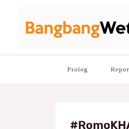
Lewati
ke
konten
Prolog
Repor
#RomoKHA