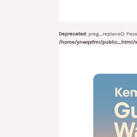
Deprecated
: preg_replace(): Pas
/home/ynwqxfmi/public_html/w
Guruku
itu
Waliyyullah
–
Kemlagen
Edisi
05