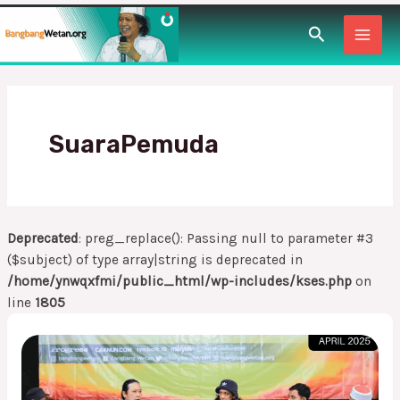
Lewati
MAI
Cari
ke
konten
MEN
SuaraPemuda
Deprecated
: preg_replace(): Passing null to parameter #3
($subject) of type array|string is deprecated in
/home/ynwqxfmi/public_html/wp-includes/kses.php
on
line
1805
Undang-
Undang
Benang