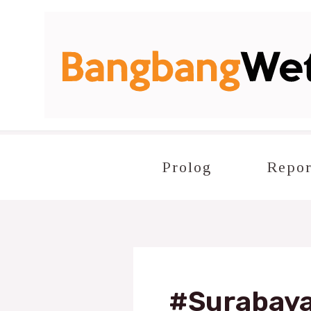
Lewati
ke
konten
Prolog
Repor
#Surabay