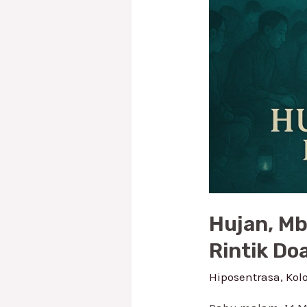
Rintik
Doa
Hujan, M
Rintik Do
Hiposentrasa
,
Kol