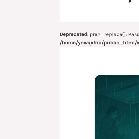
Deprecated
: preg_replace(): Pas
/home/ynwqxfmi/public_html/w
Hujan,
Mbah
Nun,
dan
Ruang-
Ruang
Sunyi
dalam