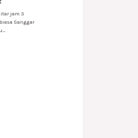
t
itar jam 3
i biasa Sanggar
u…