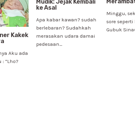
Meramba
Mudik: Jejak Kembali
ke Asal
Minggu, sek
Apa kabar kawan? sudah
sore sepert
berlebaran? Sudahkah
Gubuk Sina
iner Kakek
merasakan udara damai
ya
pedesaan…
nya Aku ada
 : “Lho?
…