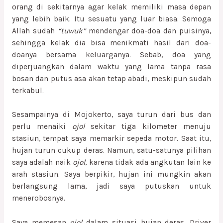
orang di sekitarnya agar kelak memiliki masa depan
yang lebih baik. Itu sesuatu yang luar biasa. Semoga
Allah sudah
“tuwuk”
mendengar doa-doa dan puisinya,
sehingga kelak dia bisa menikmati hasil dari doa-
doanya bersama keluarganya. Sebab, doa yang
diperjuangkan dalam waktu yang lama tanpa rasa
bosan dan putus asa akan tetap abadi, meskipun sudah
terkabul.
Sesampainya di Mojokerto, saya turun dari bus dan
perlu menaiki
ojol
sekitar tiga kilometer menuju
stasiun, tempat saya memarkir sepeda motor. Saat itu,
hujan turun cukup deras. Namun, satu-satunya pilihan
saya adalah naik
ojol
, karena tidak ada angkutan lain ke
arah stasiun. Saya berpikir, hujan ini mungkin akan
berlangsung lama, jadi saya putuskan untuk
menerobosnya.
Saya memesan
ojol
dalam situasi hujan deras, Driver