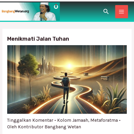
Lewati
Post
MAI
Cari
ke
navigation
konten
MEN
Menikmati Jalan Tuhan
Tinggalkan Komentar
•
Kolom Jamaah
,
Metaforatma
•
Oleh
Kontributor Bangbang Wetan