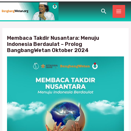
Lewati
Post
MAI
Cari
ke
navigation
konten
MEN
Membaca Takdir Nusantara: Menuju
Indonesia Berdaulat – Prolog
BangbangWetan Oktober 2024